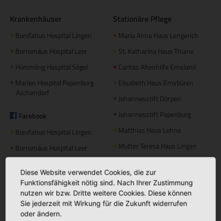
Krankenhäuser
Stationäre Pflege
Bonifatius Hospital Lingen
Maria Anna Haus Lengerich
+
+
Borromäus Hospital Leer
St. Katharina Haus Thuine
+
+
Hümmling Hospital Sögel
Caritas Altenhilfe Emsland
+
+
Marien Hospital Papenburg
Elisabeth Haus Emsbüren
+
+
Aschendorf
Johannesstift Dörpen
+
Johannesstift Papenburg
Facebook
+
Matthias Haus Lohne
+
Bonifatius Hospital Lingen
+
Mutter Teresa Haus Lingen
+
Borromäus Hospital Leer
+
Hümmling Hospital Sögel
+
Tagespflege
Diese Website verwendet Cookies, die zur
Marien Hospital Papenburg
+
Funktionsfähigkeit nötig sind. Nach Ihrer Zustimmung
Maria Anna Haus Lengerich
+
Aschendorf
nutzen wir bzw. Dritte weitere Cookies. Diese können
Sie jederzeit mit Wirkung für die Zukunft widerrufen
Instagram
oder ändern.