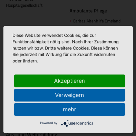
Hospitalgesellschaft
Ambulante Pflege
Caritas Altenhilfe Emsland
+
Caritas Sozialstation Lingen
+
Diese Website verwendet Cookies, die zur
Ambulante Pflege Sögel
+
Funktionsfähigkeit nötig sind. Nach Ihrer Zustimmung
nutzen wir bzw. Dritte weitere Cookies. Diese können
Betreutes Wohnen
Sie jederzeit mit Wirkung für die Zukunft widerrufen
oder ändern.
Domizil am Mühlentor Lingen
+
Elisabeth Haus Emsbüren
+
Akzeptieren
Palliative Betreuung
Verweigern
Palliativstützpunkt Nördliches
+
Emsland
mehr
Ambulanter Palliativdienst
+
(SAPV)
Powered by
Aus- und Weiterbildung