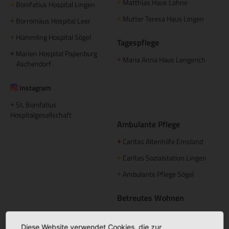
Matthias Haus Lohne
+
Bonifatius Hospital Lingen
+
Mutter Teresa Haus Lingen
+
Borromäus Hospital Leer
+
Hümmling Hospital Sögel
+
Tagespflege
Marien Hospital Papenburg
+
Maria Anna Haus Lengerich
+
Aschendorf
Instagram
St. Bonifatius
+
Hospitalgesellschaft
Ambulante Pflege
Caritas Altenhilfe Emsland
+
Caritas Sozialstation Lingen
+
Ambulante Pflege Sögel
+
Betreutes Wohnen
Domizil am Mühlentor Lingen
+
Diese Website verwendet Cookies, die zur