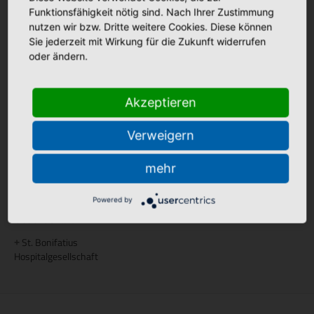
Elisabeth Haus Emsbüren
+
Funktionsfähigkeit nötig sind. Nach Ihrer Zustimmung
nutzen wir bzw. Dritte weitere Cookies. Diese können
Palliative Betreuung
Sie jederzeit mit Wirkung für die Zukunft widerrufen
oder ändern.
Palliativstützpunkt Nördliches
+
Emsland
Ambulanter Palliativdienst
+
Akzeptieren
(SAPV)
Verweigern
Aus- und Weiterbildung
Akademie St. Franziskus
mehr
Pflegeakademie St. Anna
+
Powered by
Gesellschaft
St. Bonifatius
+
Hospitalgesellschaft